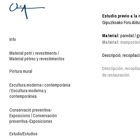
Estudio previo a la 
Gipuzkoako Foru Aldu
Material:
paredat / gu
Info
Material:
mampostería
Material petri i revestiments /
Descripció, recopilaci
Material pétreo y revestimientos
Descripción, recopila
Pintura mural
de restauración.
Escultura moderna i contemporània
/ Escultura moderna y
contemporánea
Conservació preventiva-
Exposicions / Conservación
preventiva-Exposiciones
Estudis/Estudios