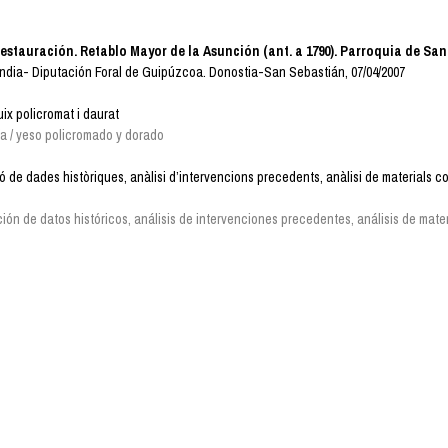
restauración. Retablo Mayor de la Asunción (ant. a 1790). Parroquia de San
ndia- Diputación Foral de Guipúzcoa. Donostia-San Sebastián, 07/04/2007
ix policromat i daurat
 / yeso policromado y dorado
ó de dades històriques, anàlisi d’intervencions precedents, anàlisi de materials co
ción de datos históricos, análisis de intervenciones precedentes, análisis de mate